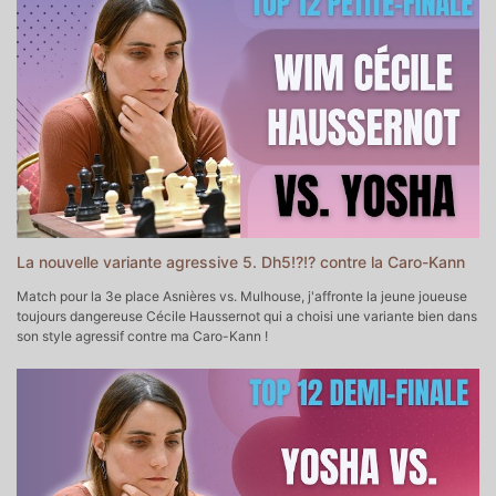
♔♕Mon Académie d'Echecs
https://yoshacademie.fr/ ♕♔
♘ Soutenir la chaîne sur Tipeee
https://fr.tipeee.com/yosha-echecs
♗Soutenir la chaîne sur Paypal
https://www.paypal.com/donate/?
hosted_button_id=6WTAEDBXAPTLC
♚ Prendre un cours particulier avec moi
https://yoshachess.com/fr/cours-particuliers-echecs-paris-en-ligne/
♛ Me contacter
contact@yoshachess.com
La nouvelle variante agressive 5. Dh5!?!? contre la Caro-Kann
Match pour la 3e place Asnières vs. Mulhouse, j'affronte la jeune joueuse
toujours dangereuse Cécile Haussernot qui a choisi une variante bien dans
son style agressif contre ma Caro-Kann !
▬▬▬▬▬▬▬▬▬▬▬ POUR ALLER PLUS LOIN ▬▬▬▬▬▬▬▬▬▬▬
♔♕Mon Académie d'Echecs
https://yoshacademie.fr/ ♕♔
♘ Soutenir la chaîne sur Tipeee
https://fr.tipeee.com/yosha-echecs
♗Soutenir la chaîne sur Paypal
https://www.paypal.com/donate/?
hosted_button_id=6WTAEDBXAPTLC
♚ Prendre un cours particulier avec moi
https://yoshachess.com/fr/cours-particuliers-echecs-paris-en-ligne/
♛ Me contacter
contact@yoshachess.com