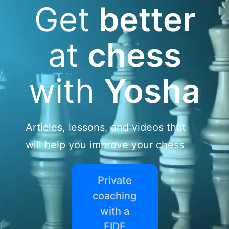
Get
better
at
chess
with
Yosha
Articles, lessons, and videos that
will help you improve your chess
Private
coaching
with a
FIDE