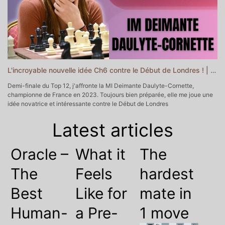
▬▬▬▬▬▬▬▬▬▬ CHAPITRES DE CETTE VIDEO
▬▬▬▬▬▬▬▬▬▬▬
0:00 - Intro
0:40 - Début de la partie
5:23 - Milieu de jeu
15:10 - Gaffe et combinaison finale
L'incroyable nouvelle idée Ch6 contre le Début de Londres ! | Top 12, demi-finale
19:19 - Outro
Demi-finale du Top 12, j'affronte la MI Deimante Daulyte-Cornette,
championne de France en 2023. Toujours bien préparée, elle me joue une
idée novatrice et intéressante contre le Début de Londres
▬▬▬▬▬▬▬▬▬▬▬ POUR ALLER PLUS LOIN ▬▬▬▬▬▬▬▬▬▬▬
♔♕Mon Académie d'Echecs
https://yoshacademie.fr/ ♕♔
Latest articles
♘ Soutenir la chaîne sur Tipeee
https://fr.tipeee.com/yosha-echecs
♗Soutenir la chaîne sur Paypal
https://www.paypal.com/donate/?
hosted_button_id=6WTAEDBXAPTLC
Oracle –
What it
The
♚ Prendre un cours particulier avec moi
https://yoshachess.com/fr/cours-particuliers-echecs-paris-en-ligne/
The
Feels
hardest
♛ Me contacter
contact@yoshachess.com
Best
Like for
mate in
▬▬▬▬▬▬▬▬▬▬ CHAPITRES DE CETTE VIDEO
▬▬▬▬▬▬▬▬▬▬▬
Human-
a Pre-
1 move
0:00 - Intro
0:24 - Début de la partie