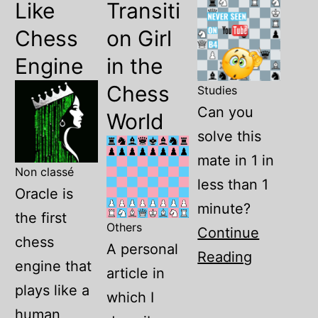
Like
Transiti
0:49 - Cécile vs. Deimante
3:22 - Yosha vs. Cécile
Chess
on Girl
5:00 - Retour à la partie
26:25 - Outro
Engine
in the
Chess
Studies
Can you
World
solve this
mate in 1 in
Non classé
less than 1
Oracle is
minute?
the first
Others
Continue
chess
A personal
Reading
engine that
article in
plays like a
which I
human,