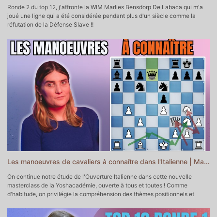
Ronde 2 du top 12, j'affronte la WIM Marlies Bensdorp De Labaca qui m'a
joué une ligne qui a été considérée pendant plus d'un siècle comme la
réfutation de la Défense Slave !!
▬▬▬▬▬▬▬▬▬▬▬ POUR ALLER PLUS LOIN ▬▬▬▬▬▬▬▬▬▬▬
♔♕Mon Académie d'Echecs
https://yoshacademie.fr/ ♕♔
♘ Soutenir la chaîne sur Tipeee
https://fr.tipeee.com/yosha-echecs
♗Soutenir la chaîne sur Paypal
https://www.paypal.com/donate/?
hosted_button_id=6WTAEDBXAPTLC
♚ Prendre un cours particulier avec moi
https://yoshachess.com/fr/cours-particuliers-echecs-paris-en-ligne/
♛ Me contacter
contact@yoshachess.com
▬▬▬▬▬▬▬▬▬▬ CHAPITRES DE CETTE VIDEO
▬▬▬▬▬▬▬▬▬▬▬
0:00 - Intro
0:54 - Début de la partie
Les manoeuvres de cavaliers à connaître dans l'Italienne | Masterclass Yoshacadémie
13:48 - Milieu de jeu
29:45 - Combinaison finale
On continue notre étude de l'Ouverture Italienne dans cette nouvelle
38:07 - Outro
masterclass de la Yoshacadémie, ouverte à tous et toutes ! Comme
d'habitude, on privilégie la compréhension des thèmes positionnels et
tactiques à la récitation de coups théoriques. On s'attaque ici aux
manoeuvres de cavaliers typiques, que ça soit pour blancs ou pour les