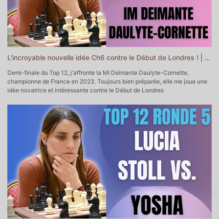
▬▬▬▬▬▬▬▬▬▬ CHAPITRES DE CETTE VIDEO
▬▬▬▬▬▬▬▬▬▬▬
0:00 - Intro
0:40 - Début de la partie
5:23 - Milieu de jeu
15:10 - Gaffe et combinaison finale
L'incroyable nouvelle idée Ch6 contre le Début de Londres ! | Top 12, demi-finale
19:19 - Outro
Demi-finale du Top 12, j'affronte la MI Deimante Daulyte-Cornette,
championne de France en 2023. Toujours bien préparée, elle me joue une
idée novatrice et intéressante contre le Début de Londres
▬▬▬▬▬▬▬▬▬▬▬ POUR ALLER PLUS LOIN ▬▬▬▬▬▬▬▬▬▬▬
♔♕Mon Académie d'Echecs
https://yoshacademie.fr/ ♕♔
♘ Soutenir la chaîne sur Tipeee
https://fr.tipeee.com/yosha-echecs
♗Soutenir la chaîne sur Paypal
https://www.paypal.com/donate/?
hosted_button_id=6WTAEDBXAPTLC
♚ Prendre un cours particulier avec moi
https://yoshachess.com/fr/cours-particuliers-echecs-paris-en-ligne/
♛ Me contacter
contact@yoshachess.com
▬▬▬▬▬▬▬▬▬▬ CHAPITRES DE CETTE VIDEO
▬▬▬▬▬▬▬▬▬▬▬
0:00 - Intro
0:24 - Début de la partie
0:49 - Cécile vs. Deimante