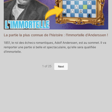
▬▬▬▬▬▬▬▬▬▬ CHAPITRES DE CETTE VIDEO
▬▬▬▬▬▬▬▬▬▬▬
0:00 - Intro
0:55 - Début de la partie
21:51 - Outro
La partie la plus connue de l'histoire : l'Immortelle d'Anderssen !
1851, le roi des échecs romantiques, Adolf Anderssen, est au sommet. Il va
remporter une partie si belle et spectaculaire, qu'elle sera qualifiée
d'Immortelle.
▬▬▬▬▬▬▬▬▬▬▬ POUR ALLER PLUS LOIN ▬▬▬▬▬▬▬▬▬▬▬
♔♕Mon Académie d'Echecs
https://yoshacademie.fr/ ♕♔
♘ Soutenir la chaîne sur Tipeee
https://fr.tipeee.com/yosha-echecs
1
of
25
Next
♗Soutenir la chaîne sur Paypal
https://www.paypal.com/donate/?
hosted_button_id=6WTAEDBXAPTLC
♚ Prendre un cours particulier avec moi
https://yoshachess.com/fr/cours-particuliers-echecs-paris-en-ligne/
♛ Me contacter
contact@yoshachess.com
▬▬▬▬▬▬▬▬▬▬ CHAPITRES DE CETTE VIDEO
▬▬▬▬▬▬▬▬▬▬▬
0:00 - Intro
1:02 - Début de la partie