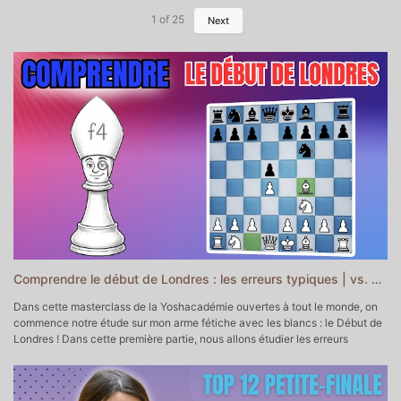
1
of
25
Next
Comprendre le début de Londres : les erreurs typiques | vs. d5 et e6 | Masterclass Yoshacadémie
Dans cette masterclass de la Yoshacadémie ouvertes à tout le monde, on
commence notre étude sur mon arme fétiche avec les blancs : le Début de
Londres ! Dans cette première partie, nous allons étudier les erreurs
typiques !
▬▬▬▬▬▬▬▬▬▬▬ POUR ALLER PLUS LOIN ▬▬▬▬▬▬▬▬▬▬▬
♔♕Mon Académie d'Echecs
https://yoshacademie.fr/ ♕♔