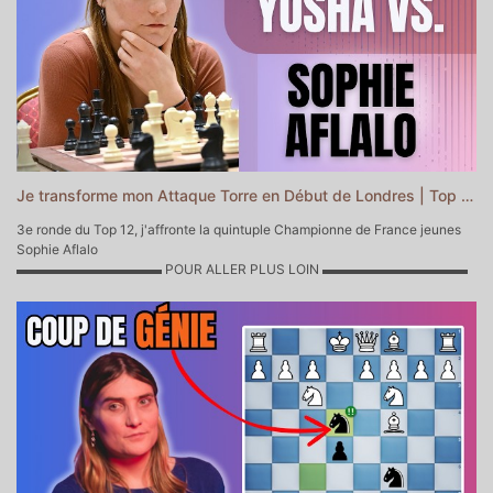
https://yoshachess.com/fr/cours-particuliers-echecs-paris-en-ligne/
42:45 : Averbakh vs. Matanovic
♛ Me contacter
contact@yoshachess.com
48:33 : Averbakh vs. Furman
53:55 - Outro
▬▬▬▬▬▬▬▬▬▬ CHAPITRES DE CETTE VIDEO
▬▬▬▬▬▬▬▬▬▬▬
0:00 - Intro
0:18 - Début de la partie
15:21 - Milieu de partie
26:51 - Finale
36:08 - Outro
Je transforme mon Attaque Torre en Début de Londres | Top 12 ronde 3
3e ronde du Top 12, j'affronte la quintuple Championne de France jeunes
Sophie Aflalo
▬▬▬▬▬▬▬▬▬▬▬ POUR ALLER PLUS LOIN ▬▬▬▬▬▬▬▬▬▬▬
♔♕Mon Académie d'Echecs
https://yoshacademie.fr/ ♕♔
♘ Soutenir la chaîne sur Tipeee
https://fr.tipeee.com/yosha-echecs
♗Soutenir la chaîne sur Paypal
https://www.paypal.com/donate/?
hosted_button_id=6WTAEDBXAPTLC
♚ Prendre un cours particulier avec moi
https://yoshachess.com/fr/cours-particuliers-echecs-paris-en-ligne/
♛ Me contacter
contact@yoshachess.com
▬▬▬▬▬▬▬▬▬▬ CHAPITRES DE CETTE VIDEO
▬▬▬▬▬▬▬▬▬▬▬
0:00 - Intro