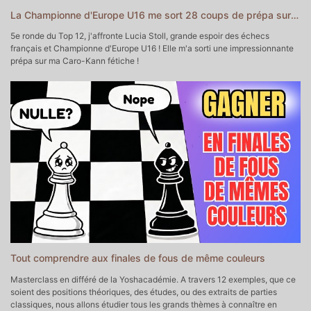
3:22 - Yosha vs. Cécile
La Championne d'Europe U16 me sort 28 coups de prépa sur la Caro-Kann !
5:00 - Retour à la partie
26:25 - Outro
5e ronde du Top 12, j'affronte Lucia Stoll, grande espoir des échecs
français et Championne d'Europe U16 ! Elle m'a sorti une impressionnante
prépa sur ma Caro-Kann fétiche !
▬▬▬▬▬▬▬▬▬▬▬ POUR ALLER PLUS LOIN ▬▬▬▬▬▬▬▬▬▬▬
♔♕Mon Académie d'Echecs
https://yoshacademie.fr/ ♕♔
♘ Soutenir la chaîne sur Tipeee
https://fr.tipeee.com/yosha-echecs
♗Soutenir la chaîne sur Paypal
https://www.paypal.com/donate/?
hosted_button_id=6WTAEDBXAPTLC
♚ Prendre un cours particulier avec moi
https://yoshachess.com/fr/cours-particuliers-echecs-paris-en-ligne/
♛ Me contacter
contact@yoshachess.com
▬▬▬▬▬▬▬▬▬▬ CHAPITRES DE CETTE VIDEO
▬▬▬▬▬▬▬▬▬▬▬
0:00 - Intro
0:25 - Début de la partie
17:08 - Fin de la prépa (enfin !!)
Tout comprendre aux finales de fous de même couleurs
27:04 - Outro
Masterclass en différé de la Yoshacadémie. A travers 12 exemples, que ce
soient des positions théoriques, des études, ou des extraits de parties
classiques, nous allons étudier tous les grands thèmes à connaître en