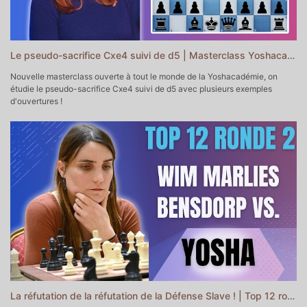
0:18 - Début de la partie
4:14 - Milieu de jeu
14:13 - Finale
20:07 - Outro
Le pseudo-sacrifice Cxe4 suivi de d5 | Masterclass Yoshacadémie
Nouvelle masterclass ouverte à tout le monde de la Yoshacadémie, on
étudie le pseudo-sacrifice Cxe4 suivi de d5 avec plusieurs exemples
d'ouvertures !
▬▬▬▬▬▬▬▬▬▬▬ POUR ALLER PLUS LOIN ▬▬▬▬▬▬▬▬▬▬▬
♔♕Mon Académie d'Echecs
https://yoshacademie.fr/ ♕♔
♘ Soutenir la chaîne sur Tipeee
https://fr.tipeee.com/yosha-echecs
♗Soutenir la chaîne sur Paypal
https://www.paypal.com/donate/?
hosted_button_id=6WTAEDBXAPTLC
♚ Prendre un cours particulier avec moi
https://yoshachess.com/fr/cours-particuliers-echecs-paris-en-ligne/
♛ Me contacter
contact@yoshachess.com
La réfutation de la réfutation de la Défense Slave ! | Top 12 ronde 2