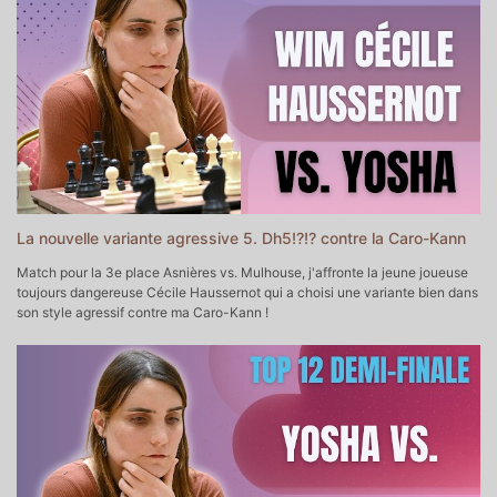
♘ Soutenir la chaîne sur Tipeee
https://fr.tipeee.com/yosha-echecs
♗Soutenir la chaîne sur Paypal
https://www.paypal.com/donate/?
hosted_button_id=6WTAEDBXAPTLC
♚ Prendre un cours particulier avec moi
https://yoshachess.com/fr/cours-particuliers-echecs-paris-en-ligne/
♛ Me contacter
contact@yoshachess.com
La nouvelle variante agressive 5. Dh5!?!? contre la Caro-Kann
Match pour la 3e place Asnières vs. Mulhouse, j'affronte la jeune joueuse
toujours dangereuse Cécile Haussernot qui a choisi une variante bien dans
son style agressif contre ma Caro-Kann !
▬▬▬▬▬▬▬▬▬▬▬ POUR ALLER PLUS LOIN ▬▬▬▬▬▬▬▬▬▬▬
♔♕Mon Académie d'Echecs
https://yoshacademie.fr/ ♕♔
♘ Soutenir la chaîne sur Tipeee
https://fr.tipeee.com/yosha-echecs
♗Soutenir la chaîne sur Paypal
https://www.paypal.com/donate/?
hosted_button_id=6WTAEDBXAPTLC
♚ Prendre un cours particulier avec moi
https://yoshachess.com/fr/cours-particuliers-echecs-paris-en-ligne/
♛ Me contacter
contact@yoshachess.com